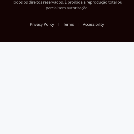
Todos os direitos reservados. É proibida a reprodução total ou
parcial sem autorização.
Privacy Policy
Terms
Accessibility