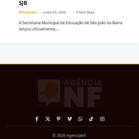
SJB
Destaques
junho 23, 2026
3 Mins Read
A Secretaria Municipal de Educação de São João da Barra
lançou oficialmente,…
Facebook
X
Pinterest
Vimeo
WhatsApp
TikTok
Instagram
(Twitter)
© 2026 AgenciaNF.