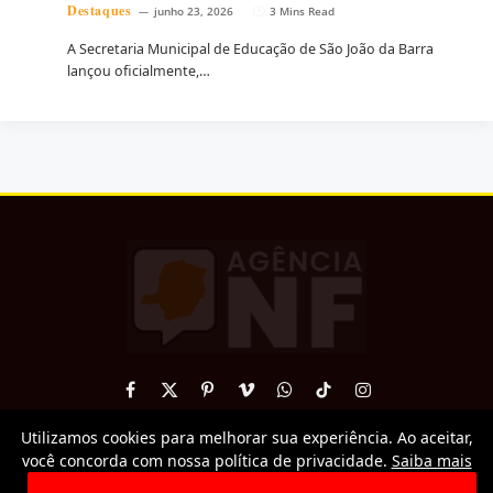
Destaques
junho 23, 2026
3 Mins Read
A Secretaria Municipal de Educação de São João da Barra
lançou oficialmente,…
Facebook
X
Pinterest
Vimeo
WhatsApp
TikTok
Instagram
(Twitter)
Utilizamos cookies para melhorar sua experiência. Ao aceitar,
© 2026 AgenciaNF.
você concorda com nossa política de privacidade.
Saiba mais
Todos os direitos reservados. É proibida a reprodução total ou
parcial sem autorização.