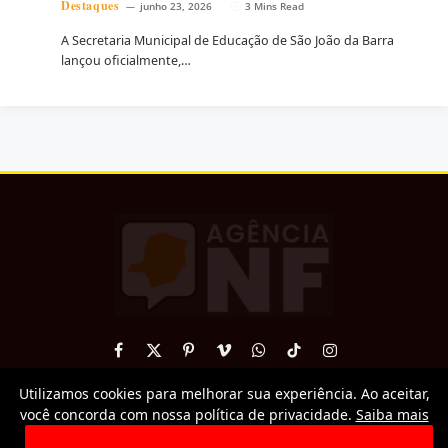
Destaques
junho 23, 2026
3 Mins Read
A Secretaria Municipal de Educação de São João da Barra
lançou oficialmente,…
Facebook
X
Pinterest
Vimeo
WhatsApp
TikTok
Instagram
(Twitter)
Utilizamos cookies para melhorar sua experiência. Ao aceitar,
© 2026 AgenciaNF.
você concorda com nossa política de privacidade.
Saiba mais
Todos os direitos reservados. É proibida a reprodução total ou
parcial sem autorização.