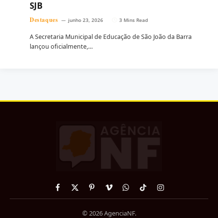
SJB
Destaques
junho 23, 2026
3 Mins Read
A Secretaria Municipal de Educação de São João da Barra
lançou oficialmente,…
Facebook
X
Pinterest
Vimeo
WhatsApp
TikTok
Instagram
(Twitter)
© 2026 AgenciaNF.