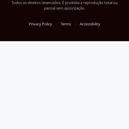
Todos os direitos reservados. É proibida a reprodução total ou
parcial sem autorização.
Privacy Policy
Terms
Accessibility