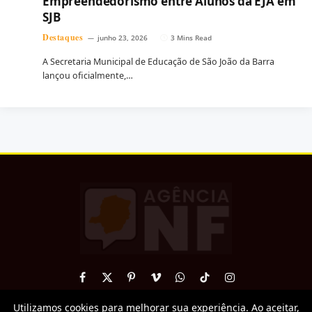
Empreendedorismo entre Alunos da EJA em
SJB
Destaques
junho 23, 2026
3 Mins Read
A Secretaria Municipal de Educação de São João da Barra
lançou oficialmente,…
Facebook
X
Pinterest
Vimeo
WhatsApp
TikTok
Instagram
(Twitter)
Utilizamos cookies para melhorar sua experiência. Ao aceitar,