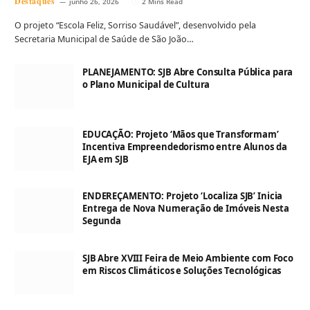
Destaques
junho 26, 2026
2 Mins Read
O projeto “Escola Feliz, Sorriso Saudável”, desenvolvido pela
Secretaria Municipal de Saúde de São João…
PLANEJAMENTO: SJB Abre Consulta Pública para
o Plano Municipal de Cultura
EDUCAÇÃO: Projeto ‘Mãos que Transformam’
Incentiva Empreendedorismo entre Alunos da
EJA em SJB
ENDEREÇAMENTO: Projeto ‘Localiza SJB’ Inicia
Entrega de Nova Numeração de Imóveis Nesta
Segunda
SJB Abre XVIII Feira de Meio Ambiente com Foco
em Riscos Climáticos e Soluções Tecnológicas