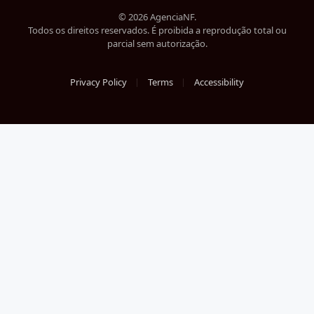
(Twitter)
© 2026 AgenciaNF.
Todos os direitos reservados. É proibida a reprodução total ou
parcial sem autorização.
Privacy Policy
Terms
Accessibility