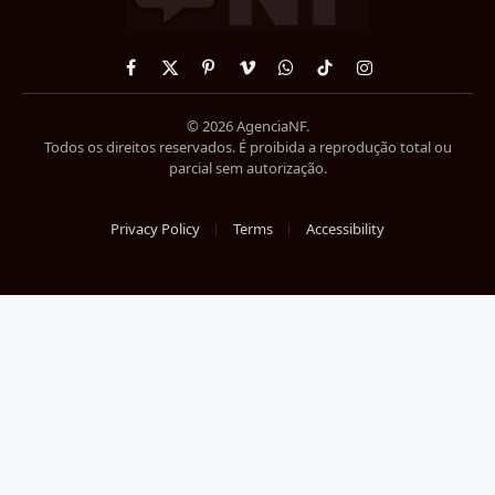
Facebook
X
Pinterest
Vimeo
WhatsApp
TikTok
Instagram
(Twitter)
© 2026 AgenciaNF.
Todos os direitos reservados. É proibida a reprodução total ou
parcial sem autorização.
Privacy Policy
Terms
Accessibility