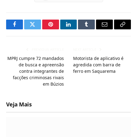
Facebook
Twitter
Pinterest
LinkedIn
Tumblr
Email
Copy
Link
PREVIOUS ARTICLE
NEXT ARTICLE
MPRJ cumpre 72 mandados
Motorista de aplicativo é
de busca e apreensão
agredida com barra de
contra integrantes de
ferro em Saquarema
facções criminosas rivais
em Búzios
Veja Mais