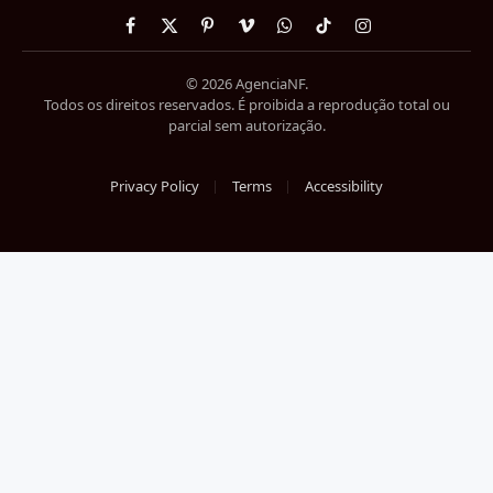
Facebook
X
Pinterest
Vimeo
WhatsApp
TikTok
Instagram
(Twitter)
© 2026 AgenciaNF.
Todos os direitos reservados. É proibida a reprodução total ou
parcial sem autorização.
Privacy Policy
Terms
Accessibility