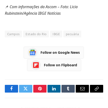
📌
Com informações da Ascom – Foto: Licia
Rubinstein/Agência IBGE Notícias
Campos
Estado do Rio
IBGE
pecuária
Follow on Google News
Follow on Flipboard
Facebook
Twitter
Pinterest
LinkedIn
Tumblr
Email
Copy
Link