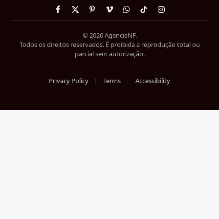
Facebook
X
Pinterest
Vimeo
WhatsApp
TikTok
Instagram
(Twitter)
© 2026 AgenciaNF.
Todos os direitos reservados. É proibida a reprodução total ou
parcial sem autorização.
Privacy Policy
Terms
Accessibility