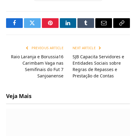
Facebook
Twitter
Pinterest
LinkedIn
Tumblr
Email
Copy
Link
PREVIOUS ARTICLE
NEXT ARTICLE
Raio Laranja e Borussia16
SJB Capacita Servidores e
Carimbam Vaga nas
Entidades Sociais sobre
Semifinais do Fut 7
Regras de Repasses e
Sanjoanense
Prestação de Contas
Veja Mais