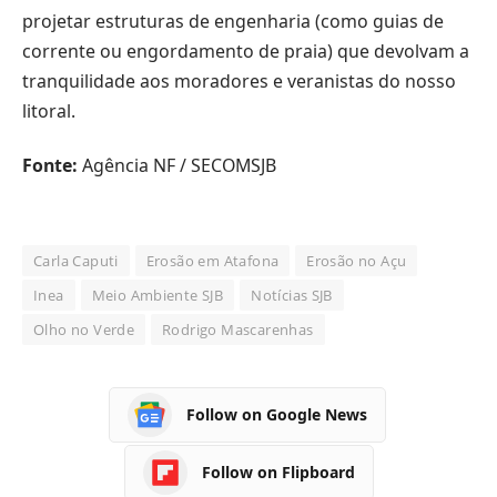
projetar estruturas de engenharia (como guias de
corrente ou engordamento de praia) que devolvam a
tranquilidade aos moradores e veranistas do nosso
litoral.
Fonte:
Agência NF / SECOMSJB
Carla Caputi
Erosão em Atafona
Erosão no Açu
Inea
Meio Ambiente SJB
Notícias SJB
Olho no Verde
Rodrigo Mascarenhas
Follow on Google News
Follow on Flipboard