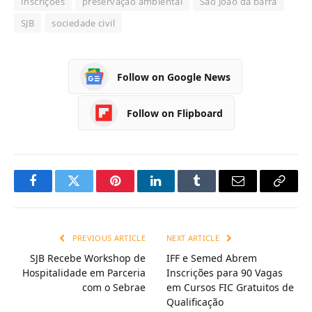
Inscrições
preservação ambiental
São João da barra
SJB
sociedade civil
Follow on Google News
Follow on Flipboard
Facebook
Twitter
Pinterest
LinkedIn
Tumblr
Email
Copy
Link
PREVIOUS ARTICLE
NEXT ARTICLE
SJB Recebe Workshop de
IFF e Semed Abrem
Hospitalidade em Parceria
Inscrições para 90 Vagas
com o Sebrae
em Cursos FIC Gratuitos de
Qualificação