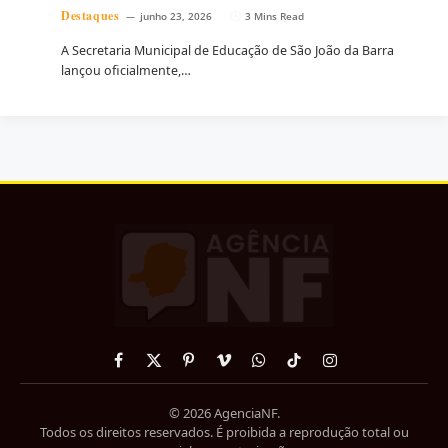
Destaques
junho 23, 2026
3 Mins Read
A Secretaria Municipal de Educação de São João da Barra
lançou oficialmente,…
Facebook
X
Pinterest
Vimeo
WhatsApp
TikTok
Instagram
(Twitter)
© 2026 AgenciaNF.
Todos os direitos reservados. É proibida a reprodução total ou