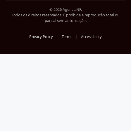
(Twitter)
© 2026 AgenciaNF.
Todos os direitos reservados. É proibida a reprodução total ou
parcial sem autorização.
Privacy Policy
Terms
Accessibility