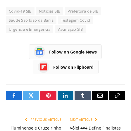
Covid-19 SJB
Notícias SJB
Prefeitura de SJB
Saúde São João da Barra
Testagem Covid
Urgência e Emergência
Vacinação SJB
Follow on Google News
Follow on Flipboard
Facebook
Twitter
Pinterest
LinkedIn
Tumblr
Email
Copy
Link
PREVIOUS ARTICLE
NEXT ARTICLE
Fluminense e Cruzeirinho
Vôlei 4×4 Define Finalistas