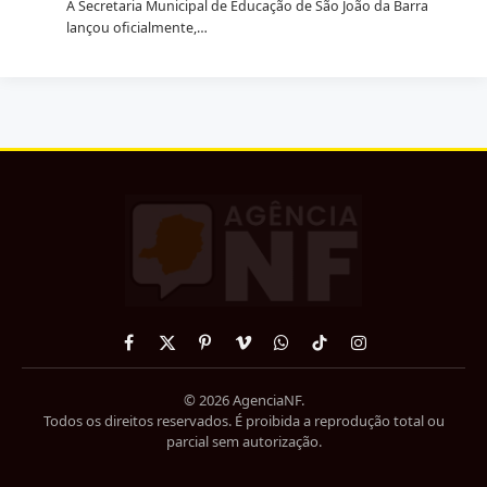
A Secretaria Municipal de Educação de São João da Barra
lançou oficialmente,…
Facebook
X
Pinterest
Vimeo
WhatsApp
TikTok
Instagram
(Twitter)
© 2026 AgenciaNF.
Todos os direitos reservados. É proibida a reprodução total ou
parcial sem autorização.