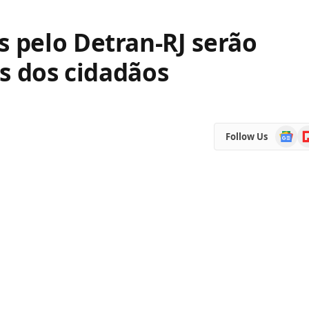
 pelo Detran-RJ serão
s dos cidadãos
Google
Fl
Follow Us
News