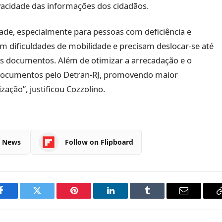
vacidade das informações dos cidadãos.
de, especialmente para pessoas com deficiência e
m dificuldades de mobilidade e precisam deslocar-se até
us documentos. Além de otimizar a arrecadação e o
documentos pelo Detran-RJ, promovendo maior
zação”, justificou Cozzolino.
e News
Follow on Flipboard
Facebook
Twitter
Pinterest
LinkedIn
Tumblr
Email