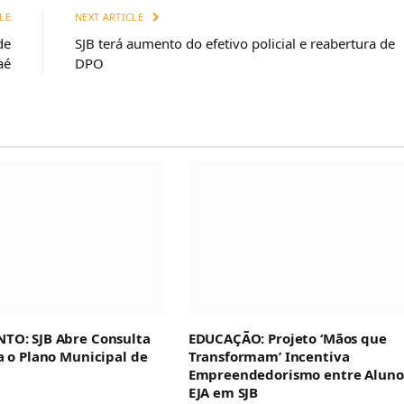
LE
NEXT ARTICLE
de
SJB terá aumento do efetivo policial e reabertura de
aé
DPO
TO: SJB Abre Consulta
EDUCAÇÃO: Projeto ‘Mãos que
a o Plano Municipal de
Transformam’ Incentiva
Empreendedorismo entre Aluno
EJA em SJB