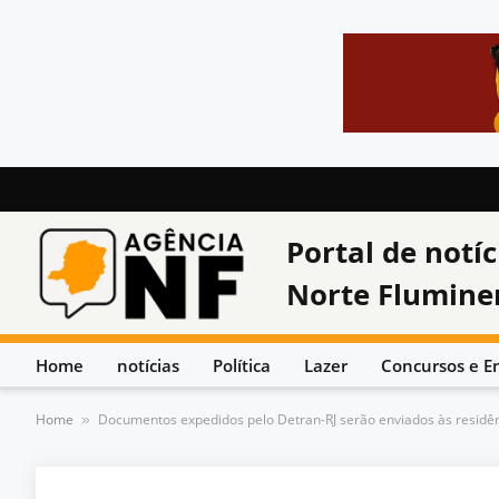
Portal de notíc
Norte Flumine
Home
notícias
Política
Lazer
Concursos e E
Home
Documentos expedidos pelo Detran-RJ serão enviados às residê
»