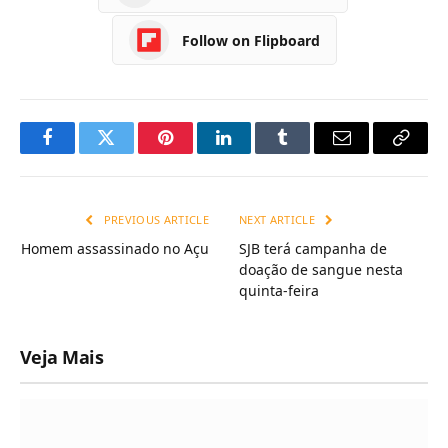
Follow on Flipboard
Facebook
Twitter
Pinterest
LinkedIn
Tumblr
Email
Copy
Link
PREVIOUS ARTICLE
NEXT ARTICLE
Homem assassinado no Açu
SJB terá campanha de
doação de sangue nesta
quinta-feira
Veja Mais