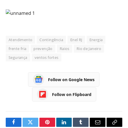
Atendimento
Contingência
Enel RJ
Energia
frente fria
prevenção
Raios
Rio de Janeiro
Segurança
ventos fortes
Follow on Google News
Follow on Flipboard
Facebook
Twitter
Pinterest
LinkedIn
Tumblr
Email
Copy