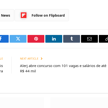
e News
Follow on Flipboard
Facebook
Twitter
Pinterest
LinkedIn
Tumblr
Email
LE
NEXT ARTICLE
is
Alerj abre concurso com 101 vagas e salários de até
ra
R$ 44 mil