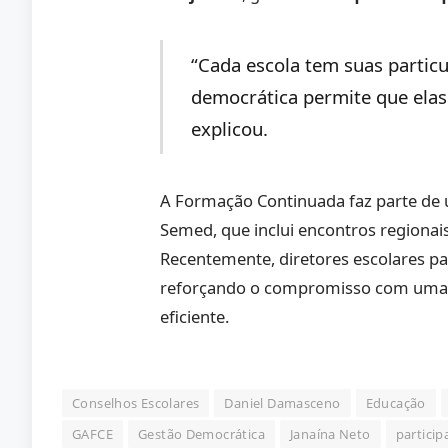
“Cada escola tem suas particu
democrática permite que elas 
explicou.
A Formação Continuada faz parte d
Semed, que inclui encontros regionai
Recentemente, diretores escolares p
reforçando o compromisso com uma ed
eficiente.
Conselhos Escolares
Daniel Damasceno
Educação
GAFCE
Gestão Democrática
Janaína Neto
particip