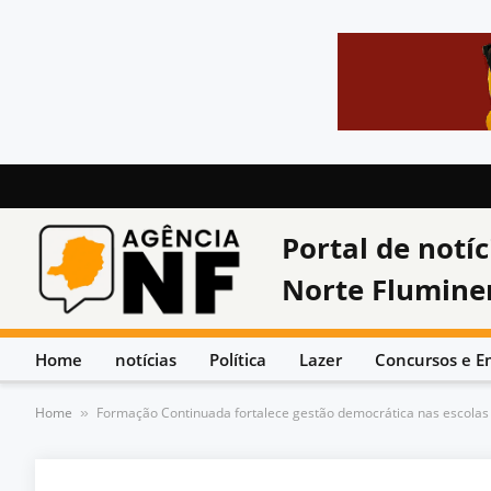
Portal de notíc
Norte Flumine
Home
notícias
Política
Lazer
Concursos e E
Home
Formação Continuada fortalece gestão democrática nas escolas 
»