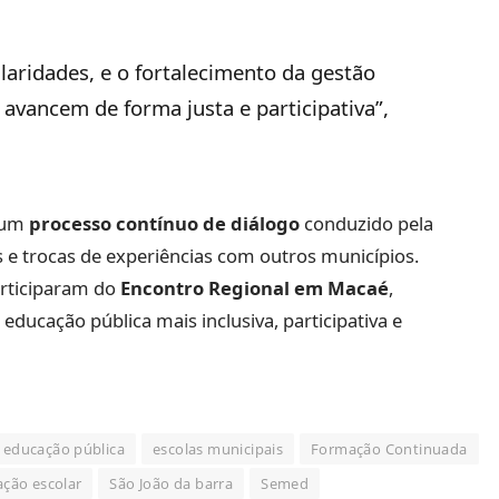
laridades, e o fortalecimento da gestão
avancem de forma justa e participativa”,
e um
processo contínuo de diálogo
conduzido pela
s e trocas de experiências com outros municípios.
articiparam do
Encontro Regional em Macaé
,
ucação pública mais inclusiva, participativa e
educação pública
escolas municipais
Formação Continuada
ação escolar
São João da barra
Semed