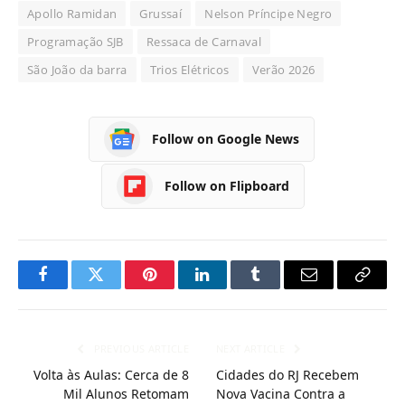
Apollo Ramidan
Grussaí
Nelson Príncipe Negro
Programação SJB
Ressaca de Carnaval
São João da barra
Trios Elétricos
Verão 2026
Follow on Google News
Follow on Flipboard
Facebook
Twitter
Pinterest
LinkedIn
Tumblr
Email
Copy
Link
PREVIOUS ARTICLE
NEXT ARTICLE
Volta às Aulas: Cerca de 8
Cidades do RJ Recebem
Mil Alunos Retomam
Nova Vacina Contra a