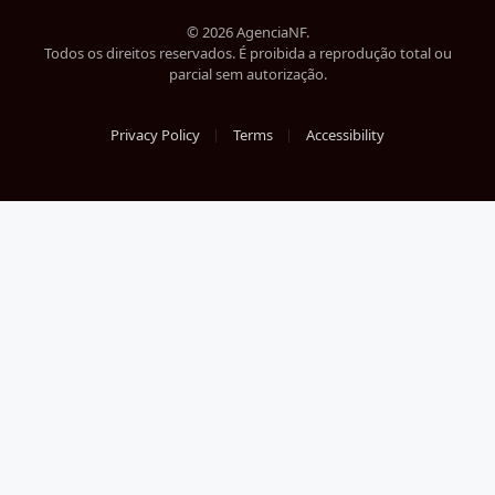
(Twitter)
© 2026 AgenciaNF.
Todos os direitos reservados. É proibida a reprodução total ou
parcial sem autorização.
Privacy Policy
Terms
Accessibility