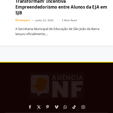
Transformam’ Incentiva
Empreendedorismo entre Alunos da EJA em
SJB
Destaques
junho 23, 2026
3 Mins Read
A Secretaria Municipal de Educação de São João da Barra
lançou oficialmente,…
Facebook
X
Pinterest
Vimeo
WhatsApp
TikTok
Instagram