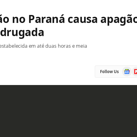
ão no Paraná causa apagã
adrugada
restabelecida em até duas horas e meia
Google
Fl
Follow Us
News