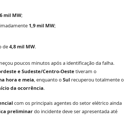
,6 mil MW
;
oximadamente
1,9 mil MW
;
o de
4,8 mil MW
.
eçou poucos minutos após a identificação da falha.
ordeste e Sudeste/Centro-Oeste
tiveram o
a hora e meia
, enquanto o
Sul
recuperou totalmente o
nício da ocorrência
.
ncial
com os principais agentes do setor elétrico ainda
ica preliminar
do incidente deve ser apresentada até