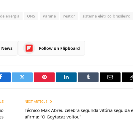
 de energia
ONS
Paraná
reator
sistema elétrico brasileiro
e News
Follow on Flipboard
Facebook
Twitter
Pinterest
LinkedIn
Tumblr
Email
LE
NEXT ARTICLE
io
Técnico Max Abreu celebra segunda vitória seguida 
es
afirma: “O Goytacaz voltou”