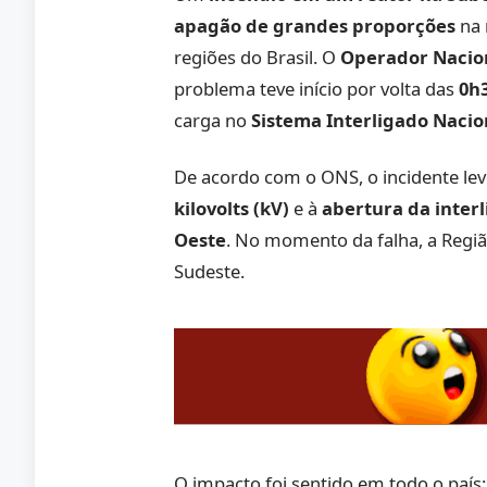
apagão de grandes proporções
na 
regiões do Brasil. O
Operador Nacion
problema teve início por volta das
0h
carga no
Sistema Interligado Nacio
De acordo com o ONS, o incidente le
kilovolts (kV)
e à
abertura da interl
Oeste
. No momento da falha, a Reg
Sudeste.
O impacto foi sentido em todo o país: