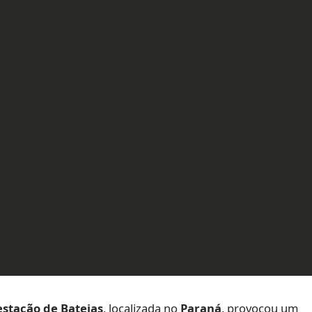
stação de Bateias
, localizada no
Paraná
, provocou um