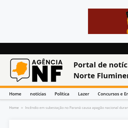
Portal de notíc
Norte Flumine
Home
notícias
Política
Lazer
Concursos e E
Home
Incêndio em subestação no Paraná causa apagão nacional dura
»