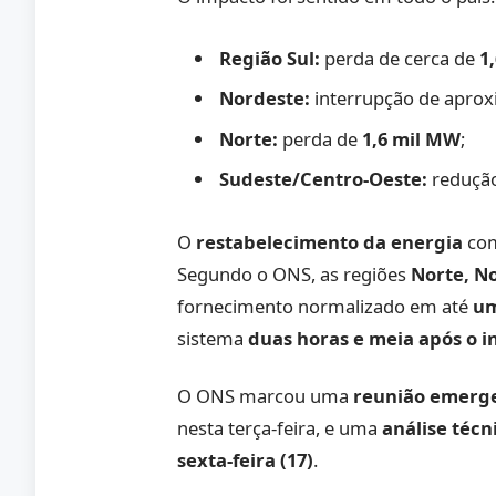
Região Sul:
perda de cerca de
1
Nordeste:
interrupção de apr
Norte:
perda de
1,6 mil MW
;
Sudeste/Centro-Oeste:
reduçã
O
restabelecimento da energia
com
Segundo o ONS, as regiões
Norte, N
fornecimento normalizado em até
um
sistema
duas horas e meia após o i
O ONS marcou uma
reunião emerge
nesta terça-feira, e uma
análise técn
sexta-feira (17)
.