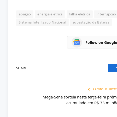
apagão
energia elétrica
falha elétrica
interrupção
Sistema Interligado Nacional
subestação de Bateias
Follow on Googl
SHARE.
PREVIOUS ARTIC
Mega-Sena sorteia nesta terça-feira prêm
acumulado em R$ 33 milhõ