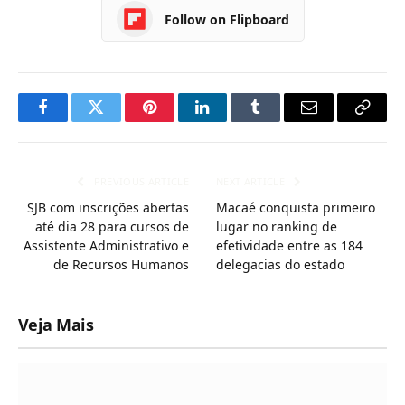
Follow on Flipboard
Facebook
Twitter
Pinterest
LinkedIn
Tumblr
Email
Copy
Link
PREVIOUS ARTICLE
NEXT ARTICLE
SJB com inscrições abertas
Macaé conquista primeiro
até dia 28 para cursos de
lugar no ranking de
Assistente Administrativo e
efetividade entre as 184
de Recursos Humanos
delegacias do estado
Veja Mais