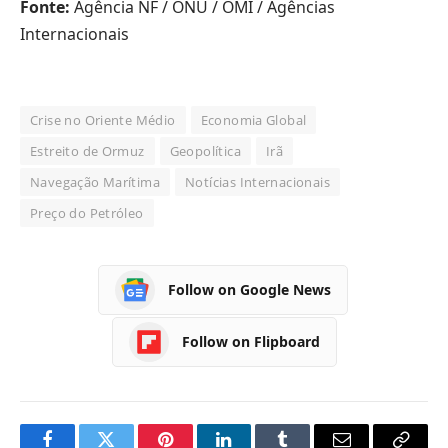
Fonte:
Agência NF / ONU / OMI / Agências
Internacionais
Crise no Oriente Médio
Economia Global
Estreito de Ormuz
Geopolítica
Irã
Navegação Marítima
Notícias Internacionais
Preço do Petróleo
Follow on Google News
Follow on Flipboard