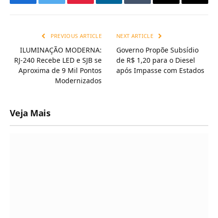
Facebook
Twitter
Pinterest
LinkedIn
Tumblr
Email
Copy
Link
PREVIOUS ARTICLE
NEXT ARTICLE
ILUMINAÇÃO MODERNA:
Governo Propõe Subsídio
RJ-240 Recebe LED e SJB se
de R$ 1,20 para o Diesel
Aproxima de 9 Mil Pontos
após Impasse com Estados
Modernizados
Veja Mais