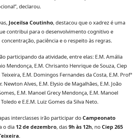
cional”, declarou.
vas,
Joceilsa Coutinho
, destacou que o xadrez é uma
e contribui para o desenvolvimento cognitivo e
concentração, paciência e o respeito às regras.
ão participando da atividade, entre elas: E.M. Amália
nio Mendonça, E.M. Chrisanto Henrique de Souza, Ciep
 Teixeira, E.M. Domingos Fernandes da Costa, E.M. Profª
r. Newton Alves, E.M. Elysio de Magalhães, E.M. João
a Gomes, E.M. Manoel Grecy Mendonça, E.M. Manoel
 Toledo e E.E.M. Luiz Gomes da Silva Neto.
apas interclasses irão participar do
Campeonato
a o dia
12 de dezembro
, das
9h às 12h
, no
Ciep 265
Teixeira
.