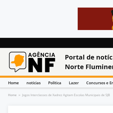
Portal de notíc
Norte Flumine
Home
notícias
Política
Lazer
Concursos e E
Home
Jogos Interclasses de Xadrez Agitam Escolas Municipais de SJB
»