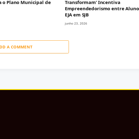
a o Plano Municipal de
Transformam’ Incentiva
Empreendedorismo entre Aluno
EJA em SJB
junho 23, 2026
DD A COMMENT