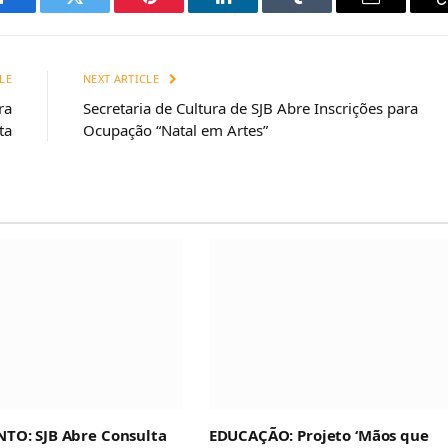
Facebook
Twitter
Pinterest
LinkedIn
Tumblr
Email
LE
NEXT ARTICLE
ra
Secretaria de Cultura de SJB Abre Inscrições para
ta
Ocupação “Natal em Artes”
TO: SJB Abre Consulta
EDUCAÇÃO: Projeto ‘Mãos que