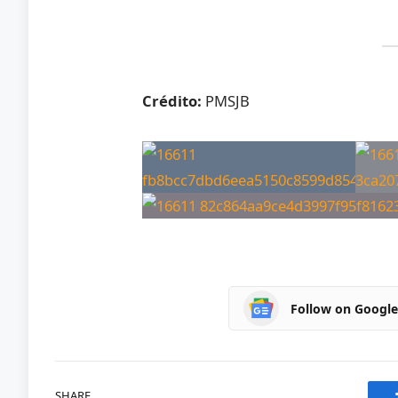
Crédito:
PMSJB
Follow on Googl
SHARE.