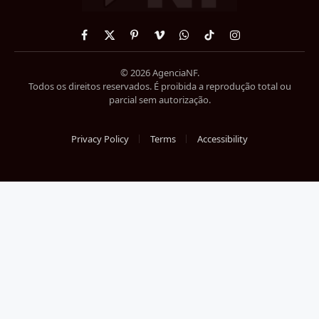
Facebook
X
Pinterest
Vimeo
WhatsApp
TikTok
Instagram
(Twitter)
© 2026 AgenciaNF.
Todos os direitos reservados. É proibida a reprodução total ou
parcial sem autorização.
Privacy Policy
Terms
Accessibility