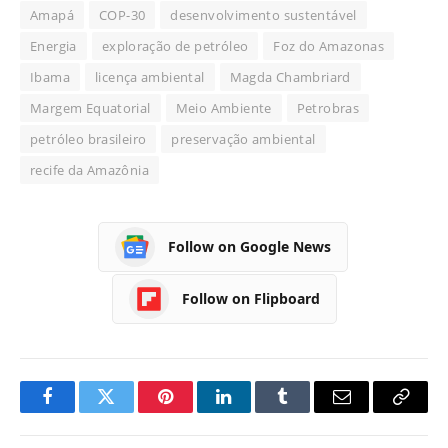
Amapá
COP-30
desenvolvimento sustentável
Energia
exploração de petróleo
Foz do Amazonas
Ibama
licença ambiental
Magda Chambriard
Margem Equatorial
Meio Ambiente
Petrobras
petróleo brasileiro
preservação ambiental
recife da Amazônia
Follow on Google News
Follow on Flipboard
Facebook
Twitter
Pinterest
LinkedIn
Tumblr
Email
Copy
Link