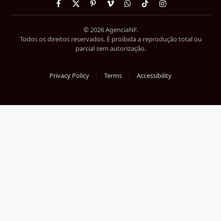
Facebook
X
Pinterest
Vimeo
WhatsApp
TikTok
Instagram
(Twitter)
© 2026 AgenciaNF.
Todos os direitos reservados. É proibida a reprodução total ou
parcial sem autorização.
Privacy Policy
Terms
Accessibility