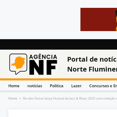
Portal de notíc
Norte Flumine
Home
notícias
Política
Lazer
Concursos e E
Home
Rio das Ostras lança Festival de Jazz & Blues 2025 com exibição
»