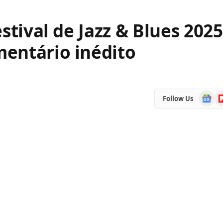
stival de Jazz & Blues 2025
entário inédito
Google
Fl
Follow Us
News