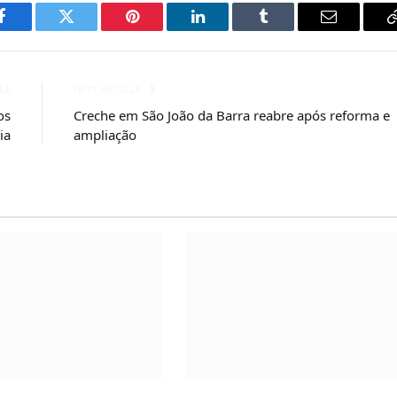
Facebook
Twitter
Pinterest
LinkedIn
Tumblr
Email
LE
NEXT ARTICLE
os
Creche em São João da Barra reabre após reforma e
ia
ampliação