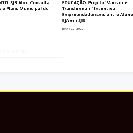
TO: SJB Abre Consulta
EDUCAÇÃO: Projeto ‘Mãos que
a o Plano Municipal de
Transformam’ Incentiva
Empreendedorismo entre Aluno
EJA em SJB
junho 23, 2026
DD A COMMENT