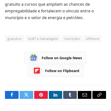
gratuito a cursos que ampliam as chances de
empregabilidade e fortalecem o vínculo entre o
município e o setor de energia e petróleo.
gratuitos
HUET e Salvatagem
Inscrições
offshore
Follow on Google News
Follow on Flipboard
Facebook
Twitter
Pinterest
LinkedIn
Tumblr
Email
Copy
Link