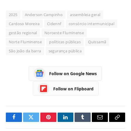
2025
Anderson Campinho
assembleia geral
Cardoso Moreira
Cidennf
consórcio intermunicipal
gestão regional
Noroeste Fluminense
Norte Fluminense
políticas públicas
Quissamã
São João da barra
segurança pública
Follow on Google News
Follow on Flipboard
Facebook
Twitter
Pinterest
LinkedIn
Tumblr
Email
Copy
Link