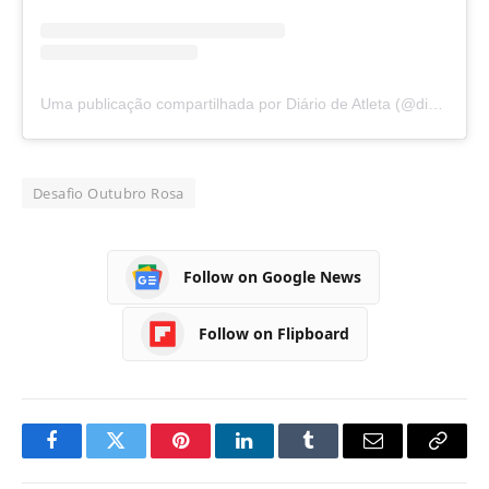
Uma publicação compartilhada por Diário de Atleta (@diariodeatletaoficial)
Desafio Outubro Rosa
Follow on Google News
Follow on Flipboard
Facebook
Twitter
Pinterest
LinkedIn
Tumblr
Email
Copy