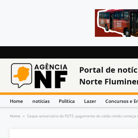
Portal de notíc
Norte Flumine
Home
notícias
Política
Lazer
Concursos e E
Home
Saque-aniversário do FGTS: pagamento do saldo retido começa ne
»