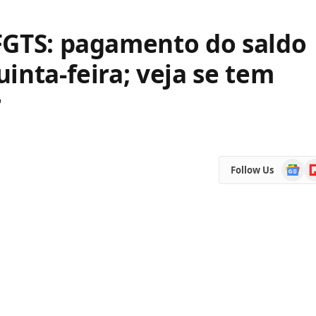
FGTS: pagamento do saldo
inta-feira; veja se tem
r
Google
Fl
Follow Us
News