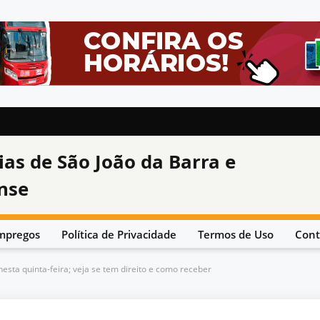
ias de São João da Barra e
nse
mpregos
Política de Privacidade
Termos de Uso
Cont
sta quinta-feira; veja se tem direito e como receber