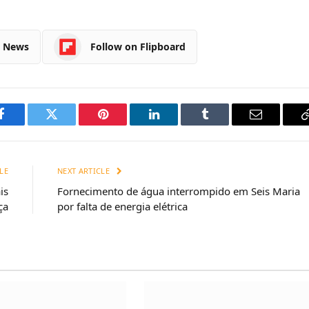
e News
Follow on Flipboard
Facebook
Twitter
Pinterest
LinkedIn
Tumblr
Email
LE
NEXT ARTICLE
is
Fornecimento de água interrompido em Seis Maria
ça
por falta de energia elétrica