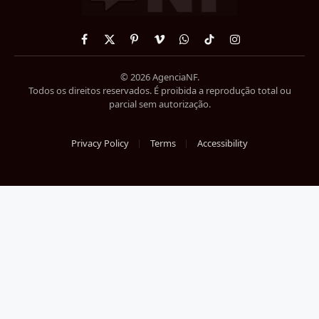
Facebook
X
Pinterest
Vimeo
WhatsApp
TikTok
Instagram
(Twitter)
© 2026 AgenciaNF.
Todos os direitos reservados. É proibida a reprodução total ou
parcial sem autorização.
Privacy Policy
Terms
Accessibility