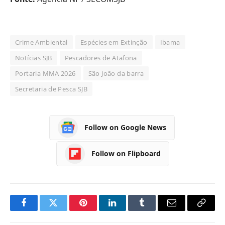
Crime Ambiental
Espécies em Extinção
Ibama
Notícias SJB
Pescadores de Atafona
Portaria MMA 2026
São João da barra
Secretaria de Pesca SJB
Follow on Google News
Follow on Flipboard
Facebook
Twitter
Pinterest
LinkedIn
Tumblr
Email
Copy