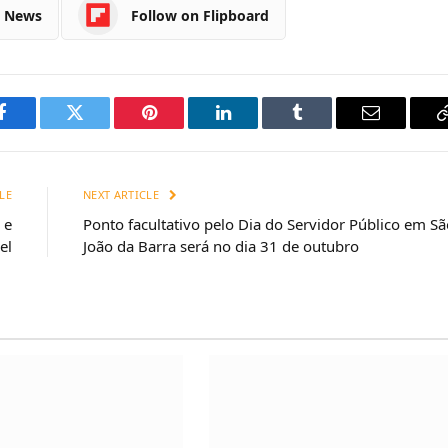
e News
Follow on Flipboard
Facebook
Twitter
Pinterest
LinkedIn
Tumblr
Email
LE
NEXT ARTICLE
 e
Ponto facultativo pelo Dia do Servidor Público em Sã
el
João da Barra será no dia 31 de outubro