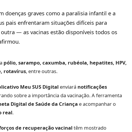
m doenças graves como a paralisia infantil e a
s pais enfrentaram situações difíceis para
é outra — as vacinas estão disponíveis todos os
afirmou.
ra
pólio, sarampo, caxumba, rubéola, hepatites, HPV,
, rotavírus
, entre outras.
plicativo Meu SUS Digital
enviará
notificações
rando sobre a importância da vacinação. A ferramenta
neta Digital de Saúde da Criança
e acompanhar o
o real
.
forços de recuperação vacinal
têm mostrado