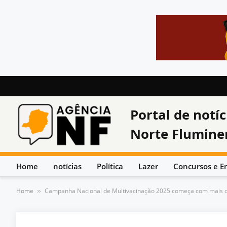
Portal de notíc
Norte Flumine
Home
notícias
Política
Lazer
Concursos e E
Home
Campanha Nacional de Multivacinação 2025 começa com mais de 
»