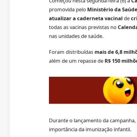
Começou nesta segunda-feira (6) a
Ca
promovida pelo
Ministério da Saúd
atualizar a caderneta vacinal
de
cr
todas as vacinas previstas no
Calendá
nas unidades de saúde.
Foram distribuídas
mais de 6,8 milh
além de um repasse de
R$ 150 milhõ
Durante o lançamento da campanha,
importância da imunização infantil.