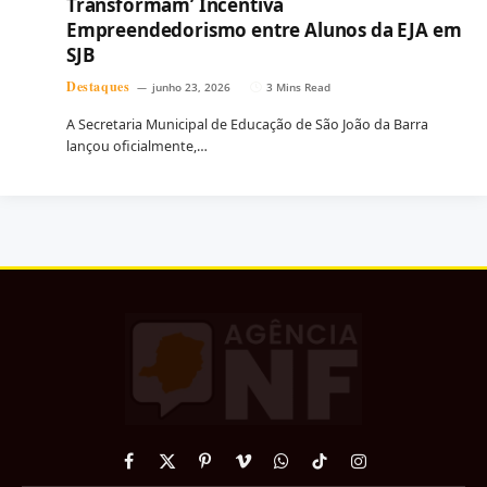
Transformam’ Incentiva
Empreendedorismo entre Alunos da EJA em
SJB
Destaques
junho 23, 2026
3 Mins Read
A Secretaria Municipal de Educação de São João da Barra
lançou oficialmente,…
Facebook
X
Pinterest
Vimeo
WhatsApp
TikTok
Instagram