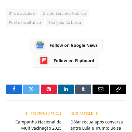
31 de outubro
Dia do Servidor Público
Ponto facultativo
São João da barra
Follow on Google News
Follow on Flipboard
Facebook
Twitter
Pinterest
LinkedIn
Tumblr
Email
Copy
Link
PREVIOUS ARTICLE
NEXT ARTICLE
Campanha Nacional de
Dólar recua após conversa
Multivacinação 2025
entre Lula e Trump; Bolsa