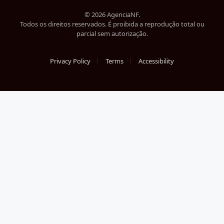
(Twitter)
© 2026 AgenciaNF.
Todos os direitos reservados. É proibida a reprodução total ou
parcial sem autorização.
Privacy Policy
Terms
Accessibility