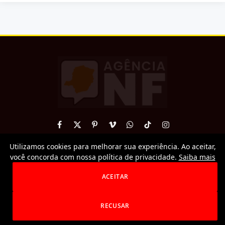
Facebook
X
Pinterest
Vimeo
WhatsApp
TikTok
Instagram
(Twitter)
Utilizamos cookies para melhorar sua experiência. Ao aceitar,
© 2026 AgenciaNF.
você concorda com nossa política de privacidade.
Saiba mais
Todos os direitos reservados. É proibida a reprodução total ou
parcial sem autorização.
ACEITAR
Privacy Policy
Terms
Accessibility
RECUSAR