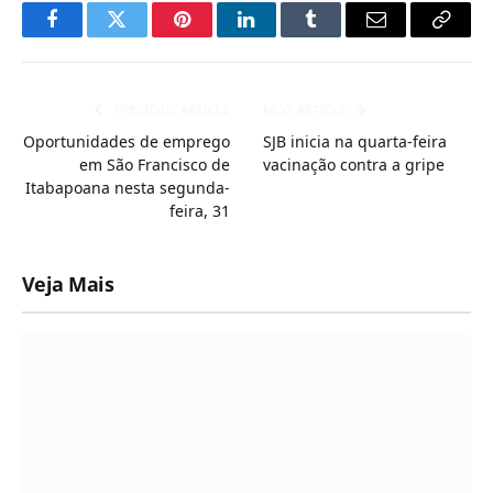
Facebook
Twitter
Pinterest
LinkedIn
Tumblr
Email
Copy
Link
PREVIOUS ARTICLE
NEXT ARTICLE
Oportunidades de emprego
SJB inicia na quarta-feira
em São Francisco de
vacinação contra a gripe
Itabapoana nesta segunda-
feira, 31
Veja Mais