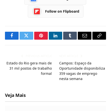
Follow on Flipboard
Facebook
Twitter
Pinterest
LinkedIn
Tumblr
Email
Copy
Link
PREVIOUS ARTICLE
NEXT ARTICLE
Estado do Rio gera mais de
Campos: Espaço da
31 mil postos de trabalho
Oportunidade disponibiliza
formal
359 vagas de emprego
nesta semana
Veja Mais