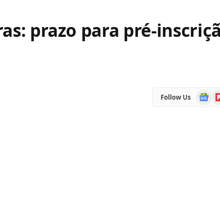
as: prazo para pré-inscriç
Google
Fl
Follow Us
News