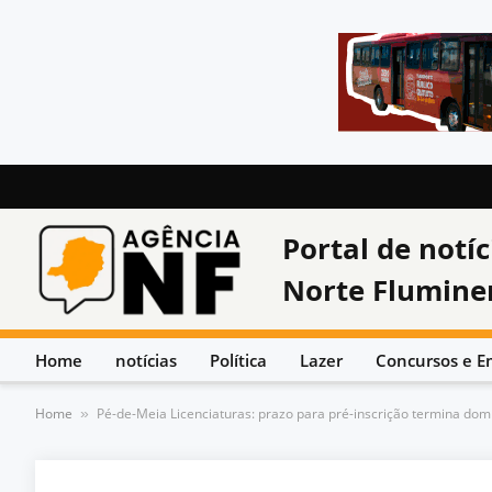
Portal de notíc
Norte Flumine
Home
notícias
Política
Lazer
Concursos e E
Home
Pé-de-Meia Licenciaturas: prazo para pré-inscrição termina dom
»